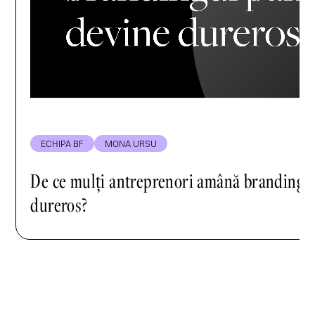
ECHIPA BF
MONA URSU
De ce mulți antreprenori amână brandingu
dureros?