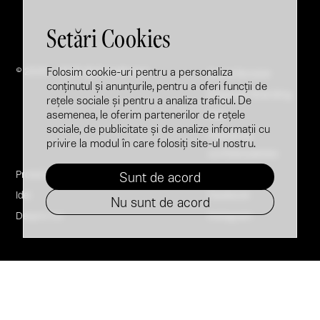
Setări Cookies
Folosim cookie-uri pentru a personaliza
© 2005 - 2026 @ Brandfusion
Brand Booster
conținutul și anunțurile, pentru a oferi funcții de
Employer Branding
rețele sociale și pentru a analiza traficul. De
asemenea, le oferim partenerilor de rețele
FAQ
sociale, de publicitate și de analize informații cu
Politica de
privire la modul în care folosiți site-ul nostru.
confidențialitate
Proiecte
LinkedIn
Sunt de acord
Idei
Facebook
Nu sunt de acord
Despre noi
Instagram