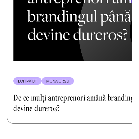
ECHIPA BF
MONA URSU
De ce mulți antreprenori amână brandingu
devine dureros?