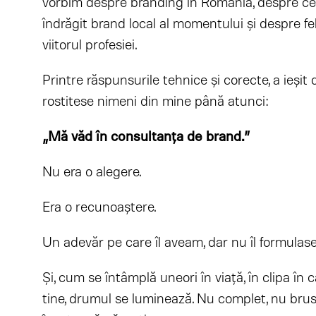
vorbim despre branding în România, despre ce 
îndrăgit brand local al momentului și despre fe
viitorul profesiei.
Printre răspunsurile tehnice și corecte, a ieși
rostitese nimeni din mine până atunci:
„Mă văd în consultanța de brand.”
Nu era o alegere.
Era o recunoaștere.
Un adevăr pe care îl aveam, dar nu îl formulas
Și, cum se întâmplă uneori în viață, în clipa în
tine, drumul se luminează. Nu complet, nu brusc,