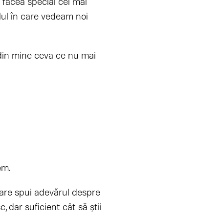
făcea special cel mai
lul în care vedeam noi
t din mine ceva ce nu mai
em.
 care spui adevărul despre
 dar suficient cât să știi