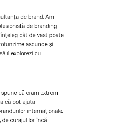
sultanța de brand. Am
ofesionistă de branding
înțeleg cât de vast poate
 profunzime ascunde și
ă îl explorezi cu
ș spune că eram extrem
ța că pot ajuta
randurilor internaționale.
 de curajul lor încă