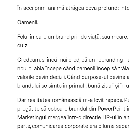
În acei primi ani mă atrăgea ceva profund: inter
Oamenii.
Felul în care un brand prinde viață, sau moare
cu zi.
Credeam, și încă mai cred, că un rebranding n
nou, ci abia începe când oamenii încep să trăi
valorile devin decizii. Când purpose-ul devine 
brandului se simte în primul „bună ziua” și în u
Dar realitatea românească m-a lovit repede. P
pregătite să coboare brandul din PowerPoint în 
Marketingul mergea într-o direcție, HR-ul în alta
parte, comunicarea corporate era o lume separ