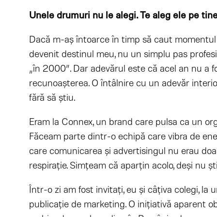
Unele drumuri nu le alegi. Te aleg ele pe tine
Dacă m-aș întoarce în timp să caut momentul 
devenit destinul meu, nu un simplu pas profesio
„în 2000”. Dar adevărul este că acel an nu a fo
recunoașterea. O întâlnire cu un adevăr interio
fără să știu.
Eram la Connex, un brand care pulsa ca un or
Făceam parte dintr-o echipă care vibra de ener
care comunicarea și advertisingul nu erau doar 
respirație. Simțeam că aparțin acolo, deși nu ști
Într-o zi am fost invitați, eu și câțiva colegi, la
publicație de marketing. O inițiativă aparent ob