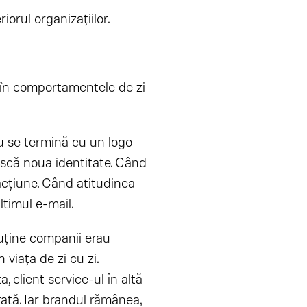
iorul organizațiilor.
, în comportamentele de zi
u se termină cu un logo
ască noua identitate. Când
acțiune. Când atitudinea
ltimul e-mail.
uține companii erau
viața de zi cu zi.
, client service-ul în altă
ată. Iar brandul rămânea,