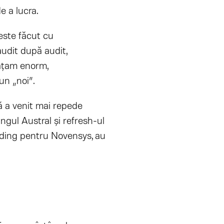
e a lucra.
este făcut cu
audit după audit,
ățam enorm,
n „noi”.
 a venit mai repede
ngul Austral și refresh-ul
ding pentru Novensys, au