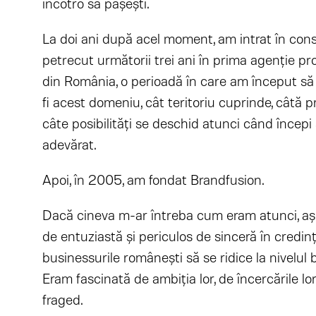
încotro să pășești.
La doi ani după acel moment, am intrat în con
petrecut următorii trei ani în prima agenție pr
din România, o perioadă în care am început să 
fi acest domeniu, cât teritoriu cuprinde, câtă
câte posibilități se deschid atunci când începi s
adevărat.
Apoi, în 2005, am fondat Brandfusion.
Dacă cineva m-ar întreba cum eram atunci, a
de entuziastă și periculos de sinceră în credin
businessurile românești să se ridice la nivelul b
Eram fascinată de ambiția lor, de încercările lor,
fraged.