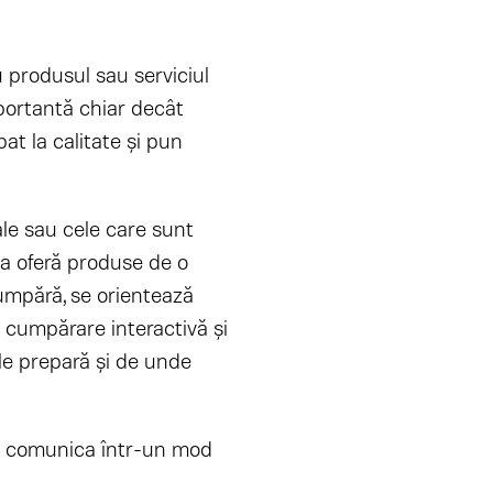
 produsul sau serviciul
portantă chiar decât
at la calitate şi pun
ale sau cele care sunt
ea oferă produse de o
cumpără, se orientează
e cumpărare interactivă şi
 le prepară şi de unde
ate comunica într-un mod