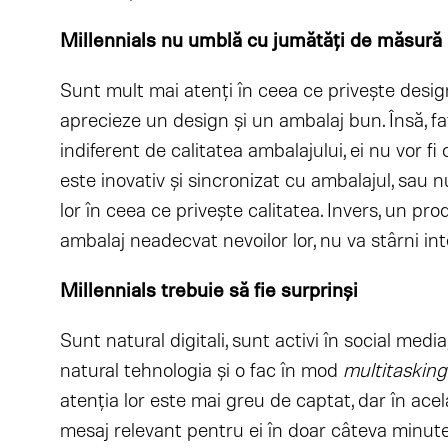
Millennials nu umblă cu jumătăţi de măsură
Sunt mult mai atenți în ceea ce privește design
aprecieze un design și un ambalaj bun. Însă, faț
indiferent de calitatea ambalajului, ei nu vor f
este inovativ și sincronizat cu ambalajul, sau n
lor în ceea ce privește calitatea. Invers, un pr
ambalaj neadecvat nevoilor lor, nu va stârni int
Millennials trebuie să fie surprinşi
Sunt natural digitali, sunt activi în social media
natural tehnologia şi o fac în mod
multitasking
atenţia lor este mai greu de captat, dar în acel
mesaj relevant pentru ei în doar câteva minute