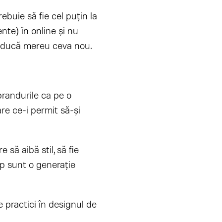
ebuie să fie cel puţin la
ente) în online şi nu
 aducă mereu ceva nou.
brandurile ca pe o
re ce-i permit să-și
să aibă stil, să fie
imp sunt o generație
ne practici în designul de