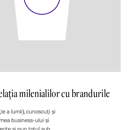
elația milenialilor cu brandurile
e a lumii), cunoscuţi şi
umea business-ului şi
ferite și pun totul sub