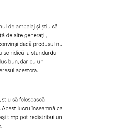
ul de ambalaj și știu să
ă de alte generații,
i convinși dacă produsul nu
u se ridică la standardul
odus bun, dar cu un
eresul acestora.
, ştiu să folosească
. Acest lucru înseamnă ca
aşi timp pot redistribui un
.