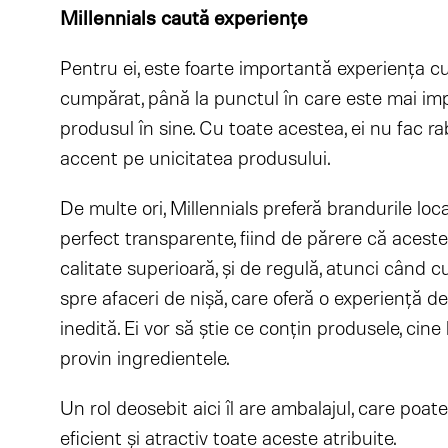
Millennials caută experienţe
Pentru ei, este foarte importantă experienţa cu
cumpărat, până la punctul în care este mai im
produsul în sine. Cu toate acestea, ei nu fac rab
accent pe unicitatea produsului.
De multe ori, Millennials preferă brandurile loc
perfect transparente, fiind de părere că acest
calitate superioară, şi de regulă, atunci când 
spre afaceri de nişă, care oferă o experienţă d
inedită. Ei vor să ştie ce conţin produsele, cine
provin ingredientele.
Un rol deosebit aici îl are ambalajul, care po
eficient și atractiv toate aceste atribuite.