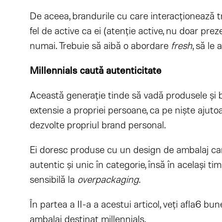
De aceea, brandurile cu care interacţionează tr
fel de active ca ei (atenţie active, nu doar prez
numai. Trebuie să aibă o abordare
fresh
, să le
Millennials caută autenticitate
Această generație tinde să vadă produsele și 
extensie a propriei persoane, ca pe niște ajutoa
dezvolte propriul brand personal.
Ei doresc produse cu un design de ambalaj care 
autentic și unic în categorie, însă în același t
sensibilă la
overpackaging
.
În partea a II-a a acestui articol, veți afla6 bu
ambalaj destinat millennials.