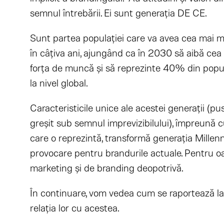
semnul întrebării. Ei sunt generația DE CE.
Sunt partea populației care va avea cea mai 
în câţiva ani, ajungând ca în 2030 să aibă ce
forța de muncă și să reprezinte 40% din popu
la nivel global.
Caracteristicile unice ale acestei generaţii (pu
greşit sub semnul imprevizibilului), împreună 
care o reprezintă, transformă generaţia Millen
provocare pentru brandurile actuale. Pentru o
marketing şi de branding deopotrivă.
În continuare, vom vedea cum se raportează la 
relaţia lor cu acestea.