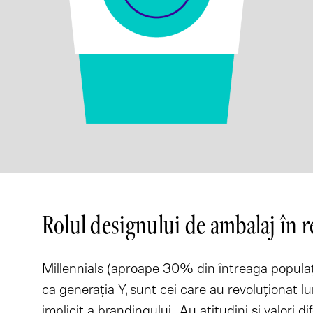
Rolul designului de ambalaj în r
Millennials (aproape 30% din întreaga populaţi
ca generaţia Y, sunt cei care au revoluţionat l
implicit a brandingului. Au atitudini și valori di