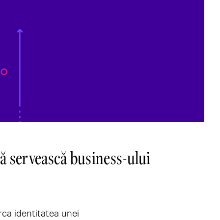
să servească business-ului
rca identitatea unei