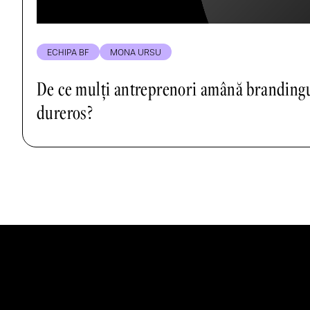
ECHIPA BF
MONA URSU
De ce mulți antreprenori amână branding
dureros?