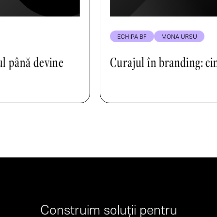
ECHIPA BF
MONA URSU
ul până devine
Curajul în branding: cin
Construim soluții pentru