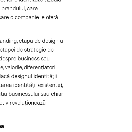
 brandului, care
are o companie le oferă
anding, etapa de design a
 etapei de strategie de
i despre business sau
valorile, diferențiatorii
dacă designul identității
area identității existente),
ția businessului sau chiar
ctiv revoluționează
a​