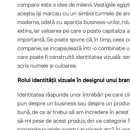
companii este o idee de milenii. Vestigiile egip
aceștia își marcau cu un simbol turmele de ani
moderne, odată cu apariția business-urilor, rolul
extins, iar valoarea pe care o poate capitaliza 
importantă. Se poate spune că, în timp, ceea c
companie, se incapsulează într-o combinație u
care poate fi construită identitatea vizuală: sim
scris numele și culoarea.
Rolul identităţii vizuale în designul unui bra
Identitatea răspunde unor întrebări pe care clie
pun despre un business sau despre un produs
bună, de ce ar trebui să am încredere în acest 
să-mi pese de acest produs, din ce categorie f
transmite numele acestui business etc? În acest