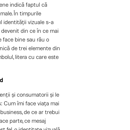
tene indică faptul că
male. În timpurile
 identității vizuale s-a
a devenit din ce în ce mai
e face bine sau rău o
nică de trei elemente din
bolul, litera cu care este
nd
nții și consumatorii și le
: Cum îmi face viața mai
business, de ce ar trebui
ace parte, ce mesaj
 fel, o identitate vizuală