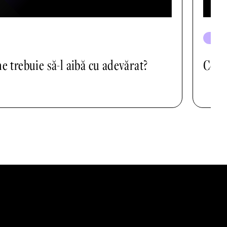
ECHI
e trebuie să-l aibă cu adevărat?
Ce ne