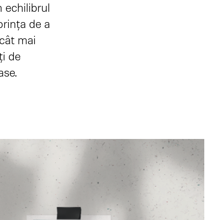
 echilibrul
dorința de a
 cât mai
i de
ase.