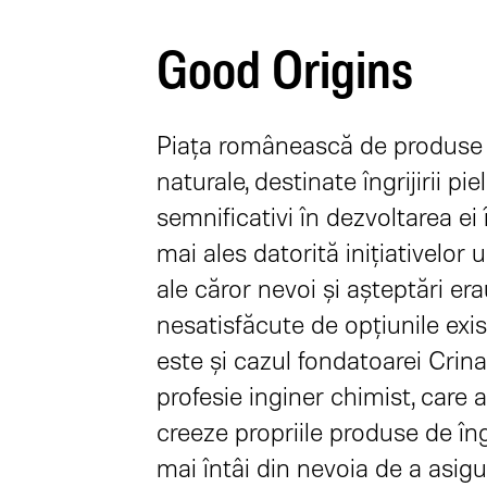
Good Origins
Piața românească de produse 
naturale, destinate îngrijirii piel
semnificativi în dezvoltarea ei î
mai ales datorită inițiativelor
ale căror nevoi și așteptări er
nesatisfăcute de opțiunile exi
este și cazul fondatoarei Crina
profesie inginer chimist, care 
creeze propriile produse de îngri
mai întâi din nevoia de a asigur