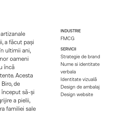
INDUSTRIE
artizanale
FMCG
ii, a făcut pași
n ultimii ani,
SERVICII
Strategie de brand
 unor oameni
Nume si identitate
au încă
verbala
stente. Acesta
Identitate vizuală
 Biro, de
Design de ambalaj
a început să-și
Design website
jire a pielii,
a familiei sale